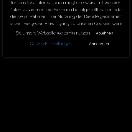
führen diese Informationen möglicherweise mit weiteren
Daten zusammen, die Sie ihnen bereitgestellt haben oder
a. Steuerberatungsgesetz (StBerG);
die sie im Rahmen Ihrer Nutzung der Dienste gesammelt
b. Durchführungsverordnungen zum StBerG (DVStB);
haben. Sie geben Einwilligung zu unseren Cookies, wenn
c. Berufsordnung (BOStB);
Sie unsere Webseite weiterhin nutzen.
Ablehnen
d. Steuerberatervergütungsverordnung (StBVV).
Cookie Einstellungen
Annehmen
Die berufsrechtlichen Regelungen können bei der
zuständigen Steuerberaterkammer Düsseldorf
eingesehen werden.
4. Umsatzsteuer-Identifikationsnummer: DE 160 360
868
5. Berufshaftpflichtversicherung: HDI, Postfach,
30650 Hannover.
Kategorien
Aktuell
Aus der Praxis