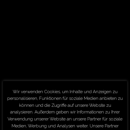
Kontaktformular
:
https://detlef-
arendt.de/#kontakt
Journalistisch-redaktionelle
Angebote
Inhaltlich verantwortlich
: Detlef Arendt
Angaben zum Unternehmen
Gesetzlich vorgeschriebene Angaben:
1. Aufsichtsbehörde: Steuerberaterkammer
Düsseldorf
Wir verwenden Cookies, um Inhalte und Anzeigen zu
2. Die gesetzliche Berufsbezeichnung Steuerberater
personalisieren, Funktionen für soziale Medien anbieten zu
wurde in der Bundesrepublik Deutschland
können und die Zugriffe auf unsere Website zu
(Bundesland: Nordrhein-Westfalen) verliehen.
analysieren. Außerdem geben wir Informationen zu Ihrer
3. Der Berufsstand der Steuerberater unterliegt im
Verwendung unserer Website an unsere Partner für soziale
Wesentlichen den nachstehenden berufsrechtlichen
Medien, Werbung und Analysen weiter. Unsere Partner
Regelungen: